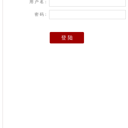
用 户 名：
密 码：
登 陆