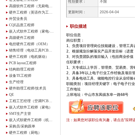
性别要求：
不限
高级软件工程师（无刷电机）
更新时间：
2026-04-04
硬件工程师（英语作为工作语言）
外贸业务员
CQE品质工程师
职位描述
嵌入式软件工程师（家电-杭州）
职位信息

高级硬件工程师
岗位职责：

电控硬件工程师（OEM）
1、负责项目管理岗位技能建设，管理工具
销售经理（电动工具PCBA）
2、根据规划分解落实产品开发目标（进度
硬件工程师（电机驱动）
3、对负责团队的项目输入（包括商业价值
任职要求：

PCB layout工程师
1、大专或以上学历，管理类、贸易类、营
结构助理工程师
2、具备3年以上电子行业工作经验及项目管
设备TE工程师
3、具备电动工具、储能电控行业从业经验者
生产经理
职能类别：项目经理关键字：电子电子行业
硬件助理工程师/技术员
工作地址

QE
上班地址：中山市东凤镇东阜一路68号
工程工艺经理（空调PCBA）
嵌入式软件工程师（家电）
SMT生产主管
嵌入式软硬件工程师（杭州）
注：如果您对该职位有兴趣，请点击"应聘
采购员/采购跟单
硬件工程师（厨电）