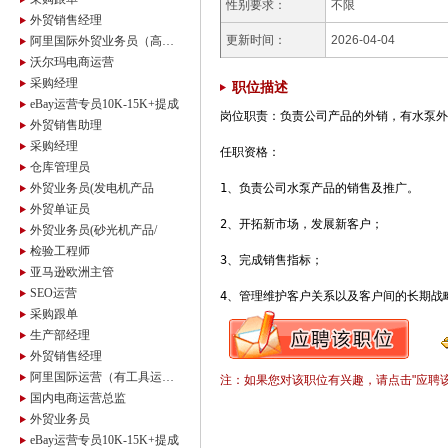
性别要求：
不限
外贸销售经理
更新时间：
2026-04-04
阿里国际外贸业务员（高额提成）
沃尔玛电商运营
采购经理
职位描述
eBay运营专员10K-15K+提成
岗位职责：负责公司产品的外销，有水泵外
外贸销售助理
采购经理
任职资格：

仓库管理员
外贸业务员(发电机产品
1、负责公司水泵产品的销售及推广。

外贸单证员
2、开拓新市场，发展新客户；

外贸业务员(砂光机产品/
检验工程师
3、完成销售指标；

亚马逊欧洲主管
SEO运营
4、管理维护客户关系以及客户间的长期战
采购跟单
生产部经理
外贸销售经理
阿里国际运营（有工具运营经验）
注：如果您对该职位有兴趣，请点击"应聘
国内电商运营总监
外贸业务员
eBay运营专员10K-15K+提成