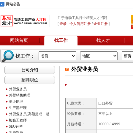
网站公告
注于电动工具行业精英人才招聘
[
登录
-
个人简历注册
/
企业注册
]
网站首页
找工作
找人才
外贸业务员
公司介绍
招聘职位
外贸业务员
外贸销售助理
单证助理
职位大类：
出口外贸
生产部经理
经验要求：
三年以上
外贸业务员(高额提成，起薪10万)
检验工程师
月薪待遇：
10000-14999
SEO运营
采购跟单