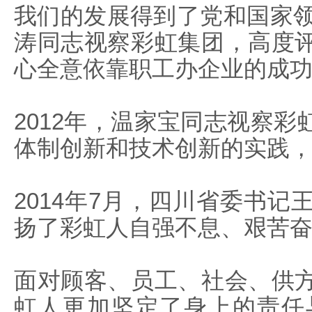
我们的发展得到了党和国家领
涛同志视察彩虹集团，高度
心全意依靠职工办企业的成
2012年，温家宝同志视察
体制创新和技术创新的实践
2014年7月，四川省委书
扬了彩虹人自强不息、艰苦
面对顾客、员工、社会、供
虹人更加坚定了身上的责任