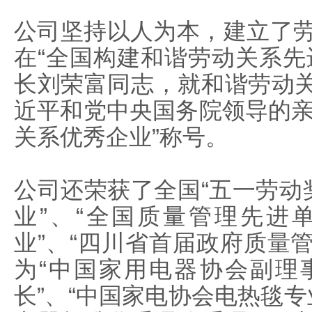
公司坚持以人为本，建立了劳
在“全国构建和谐劳动关系先
长刘荣富同志，就和谐劳动
近平和党中央国务院领导的亲
关系优秀企业”称号。
公司还荣获了全国“五一劳动
业”、“全国质量管理先进
业”、“四川省首届政府质量管
为“中国家用电器协会副理
长”、“中国家电协会电热毯专