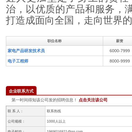
治，以优质的产品和服务，
打造成面向全国，走向世界
职位名称
薪资
家电产品研发技术员
6000-7999
电子工程师
8000-9999
企业联系方式
第一时间得知该公司发的招聘信息！
点击关注该公司
联 系 人：
联系热线
公司规模：
1000人以上
电子邮箱：
1969016921@qq.com