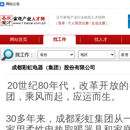
网站公告
注于家电产业行业精英人才招聘
[
登录
-
个人简历注册
/
企业注册
]
网站首页
找工作
找人才
成都彩虹电器（集团）股份有限公司
20世纪80年代，改革开放
团，乘风而起，应运而生。
30多年来，成都彩虹集团从
家用柔性电热取暖器具和家