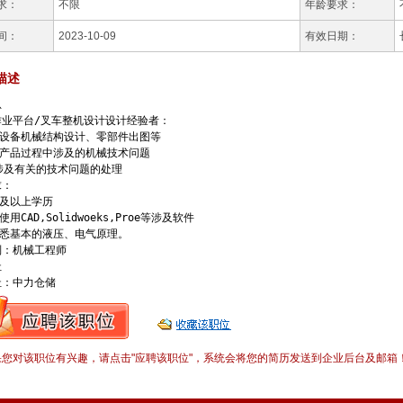
求：
不限
年龄要求：
间：
2023-10-09
有效日期：
描述


业平台/叉车整机设计设计经验者：

责设备机械结构设计、零部件出图等

决产品过程中涉及的机械技术问题

涉及有关的技术问题的处理

：

科及以上学历

使用CAD,Solidwoeks,Proe等涉及软件

熟悉基本的液压、电气原理。

：机械工程师



址：中力仓储
果您对该职位有兴趣，请点击"应聘该职位"，系统会将您的简历发送到企业后台及邮箱