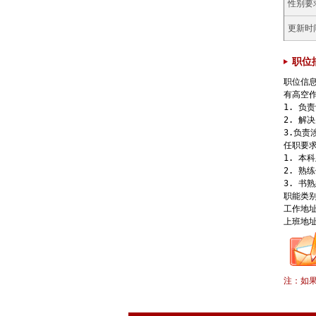
性别要
更新时
职位
职位信息
有高空作
1. 负
2. 解
3.负责
任职要求
1. 本
2. 熟练
3. 书
职能类别
工作地址
上班地
注：如