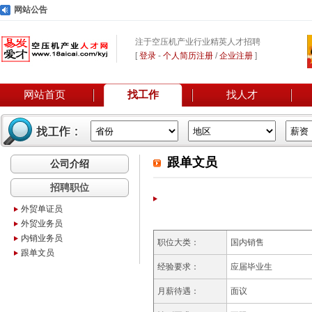
网站公告
注于空压机产业行业精英人才招聘
[
登录
-
个人简历注册
/
企业注册
]
网站首页
找工作
找人才
跟单文员
公司介绍
招聘职位
外贸单证员
外贸业务员
内销业务员
职位大类：
国内销售
跟单文员
经验要求：
应届毕业生
月薪待遇：
面议