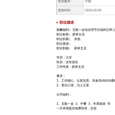
性别要求：
不限
更新时间：
2015-02-03
职位描述
薪酬福利: 五险一金包住宿节日福利立即上
职位标签: 跟单文员 

职位职能:  其他  

职位描述:

职位职能:  跟单文员 

学历：大专

性别：女性优先

工作性质：跟单文员

要求：

1、工作细心、认真负责、具备良好的沟通
2、责任心强，为人正直

公司福利：

1、五险一金 2、中餐 3、年度旅游 等

一旦录用提供免费培训，住宿
