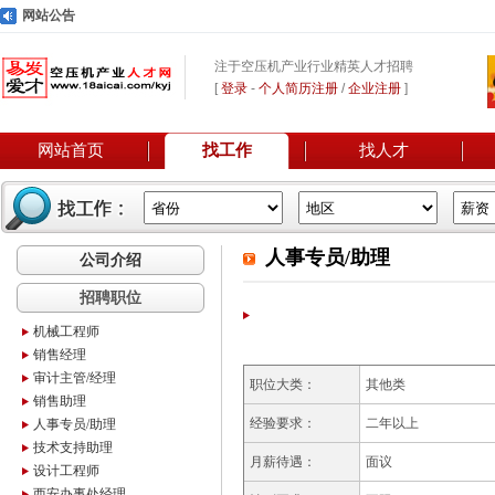
网站公告
注于空压机产业行业精英人才招聘
[
登录
-
个人简历注册
/
企业注册
]
网站首页
找工作
找人才
人事专员/助理
公司介绍
招聘职位
机械工程师
销售经理
审计主管/经理
职位大类：
其他类
销售助理
经验要求：
二年以上
人事专员/助理
技术支持助理
月薪待遇：
面议
设计工程师
西安办事处经理