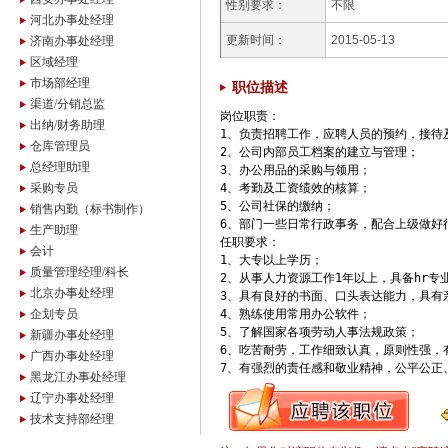
性别要求：
不限
河北办事处经理
更新时间：
2015-05-13
济南办事处经理
区域经理
市场部经理
职位描述
渠道/分销总监
岗位职责：

出纳/财务助理
1、负责招聘工作，应聘人员的预约，接待及
仓库管理员
2、公司内部员工档案的建立与管理；

总经理助理
3、办公用品的采购与领用；

采购专员
4、考勤及工资绩效的核算；

5、公司社保的缴纳；

销售内勤（标书制作）
6、部门一些日常行政事务，配合上级做好
生产助理
任职要求：

会计
1、大专以上学历；

质量管理经理/科长
2、从事人力资源工作1年以上，具备hr专业
北京办事处经理
3、具有良好的书面、口头表达能力，具有
企划专员
4、熟练使用常用办公软件；

5、了解国家各项劳动人事法规政策；

新疆办事处经理
6、吃苦耐劳，工作细致认真，原则性强，
广西办事处经理
7、有强烈的责任感和敬业精神，公平公正
黑龙江办事处经理
辽宁办事处经理
技术支持部经理