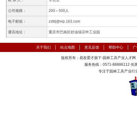
联 系 人：
李先生
公司规模：
200～500人
电子邮箱：
zsfdj@vip.163.com
通讯地址：
重庆市巴南区炒油场宗申工业园
关于我们
站点地图
意见反馈
帮助中心
广
版权所有：易发爱才旗下-园林工具产业人才网 200
服务热线：0571-88886112 传真：
专注于园林工具产业行