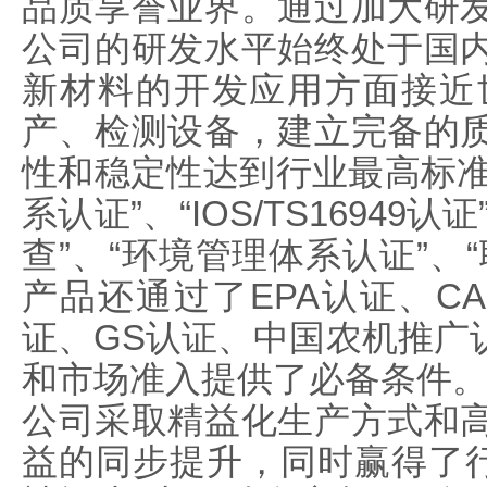
品质享誉业界。通过加大研
公司的研发水平始终处于国
新材料的开发应用方面接近
产、检测设备，建立完备的
性和稳定性达到行业最高标准。
系认证”、“IOS/TS16949
查”、“环境管理体系认证”、
产品还通过了EPA认证、C
证、GS认证、中国农机推广
和市场准入提供了必备条件
公司采取精益化生产方式和
益的同步提升，同时赢得了行