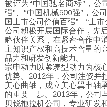
被评为“中国驰名商标”，公
强”、“中国机械500强”，公
国上市公司价值百强”、“上
公司积极开展国际合作，先后
略伙伴关系，在紧密合作中
主知识产权和高技术含量的
品力和研发创新能力。
宗申动力以紧凑型动力为核
优势。2012年，公司注资
美心曲轴，成立美心翼申轴
的重要一步。2013年，公
贝锐拖拉机公司，专业研发