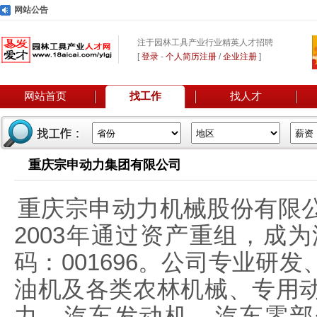
网站公告
注于园林工具产业行业精英人才招聘
[
登录
-
个人简历注册
/
企业注册
]
网站首页
找工作
找人才
重庆宗申动力集团有限公司
重庆宗申动力机械股份有限
2003年通过资产重组，成
码：001696。公司专业研
油机及各类农林机械、专用
力、汽车发动机、汽车零部