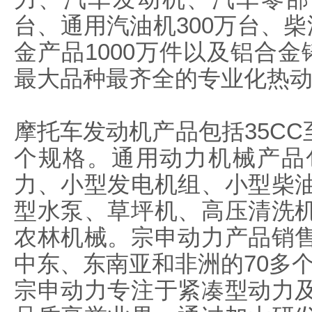
台、通用汽油机300万台、柴
金产品1000万件以及铝合
最大品种最齐全的专业化热
摩托车发动机产品包括35CC至
个规格。通用动力机械产品
力、小型发电机组、小型柴
型水泵、草坪机、高压清洗
农林机械。宗申动力产品销
中东、东南亚和非洲的70多
宗申动力专注于紧凑型动力