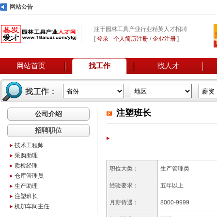
网站公告
注于园林工具产业行业精英人才招聘
[
登录
-
个人简历注册
/
企业注册
]
网站首页
找工作
找人才
注塑班长
公司介绍
招聘职位
技术工程师
采购助理
质检经理
职位大类：
生产管理类
仓库管理员
经验要求：
五年以上
生产助理
注塑班长
月薪待遇：
8000-9999
机加车间主任