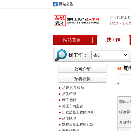
网站公告
注于园林工具
[
登录
-
个人
网站首页
找工作
销
公司介绍
招聘职位
品管员/质检员
品质经理
PE工程师
职位大
冲压车间主管
经验要
开发质量工程师DQE
品质经理
月薪待
制程质量工程师PQE
来料检验员