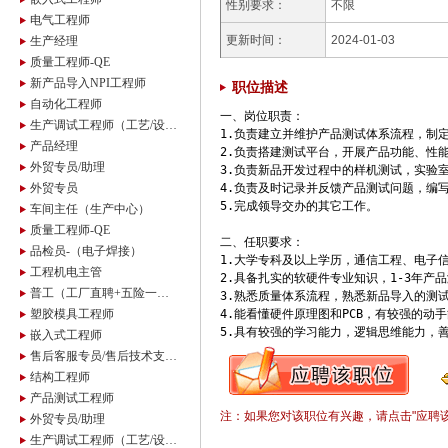
性别要求：
不限
电气工程师
更新时间：
2024-01-03
生产经理
质量工程师-QE
新产品导入NPI工程师
职位描述
自动化工程师
一、岗位职责：

生产调试工程师（工艺/设备方向）
1.负责建立并维护产品测试体系流程，制定
产品经理
2.负责搭建测试平台，开展产品功能、性
外贸专员/助理
3.负责新品开发过程中的样机测试，实验
外贸专员
4.负责及时记录并反馈产品测试问题，编
5.完成领导交办的其它工作。

车间主任（生产中心）
质量工程师-QE
二、任职要求：

品检员-（电子焊接）
1.大学专科及以上学历，通信工程、电子信
工程机电主管
2.具备扎实的软硬件专业知识，1-3年产
普工（工厂直聘+五险一金）
3.熟悉质量体系流程，熟悉新品导入的测
塑胶模具工程师
4.能看懂硬件原理图和PCB，有较强的动
5.具有较强的学习能力，逻辑思维能力，
嵌入式工程师
售后客服专员/售后技术支持专员(双休五险一金)
结构工程师
产品测试工程师
注：如果您对该职位有兴趣，请点击"应聘
外贸专员/助理
生产调试工程师（工艺/设备方向）