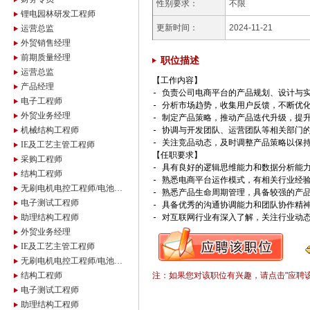
性别要求：
不限
锂电园林研发工程师
更新时间：
2024-11-21
运营总监
外贸销售经理
前期质量经理
职位描述
运营总监
【工作内容】

产品经理
- 负责公司电商平台的产品规划、设计与实
电子工程师
- 分析市场趋势，收集用户反馈，不断优化
外贸业务经理
- 制定产品策略，推动产品迭代升级，提升
机械结构工程师
- 协调与开发团队、运营团队等相关部门的
- 关注竞品动态，及时调整产品策略以保持
IE及工艺主管工程师
【任职要求】

采购工程师
- 具有良好的逻辑思维能力和数据分析能力
结构工程师
- 熟悉电商平台运作模式，有相关行业经验
无刷电机电控工程师/电池包和电池包管理
- 熟悉产品生命周期管理，具备较强的产品
电子测试工程师
- 具备优秀的沟通协调能力和团队协作精神
助理结构工程师
- 对互联网行业有深入了解，关注行业动
外贸业务经理
IE及工艺主管工程师
无刷电机电控工程师/电池包和电池包管理
结构工程师
注：如果您对该职位有兴趣，请点击"应聘
电子测试工程师
助理结构工程师