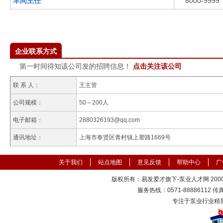
车间主任
8000-9999
企业联系方式
第一时间得知该公司发的招聘信息！
点击关注该公司
联 系 人：
王主管
公司规模：
50～200人
电子邮箱：
2880326193@qq.com
通讯地址：
上海市奉贤区青村镇上塑路1669号
关于我们
站点地图
意见反馈
帮助中心
广
版权所有：易发爱才旗下-泵业人才网 2000-
服务热线：0571-88886112 传真：
专注于泵业行业精