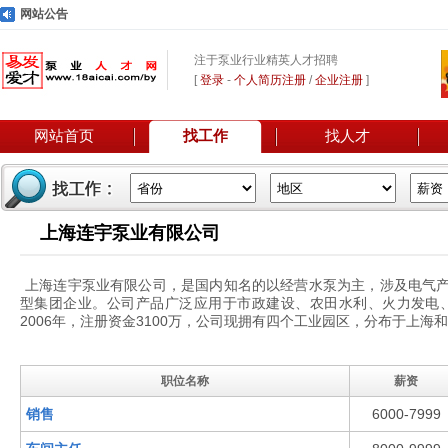
网站公告
注于泵业行业精英人才招聘
[
登录
-
个人简历注册
/
企业注册
]
网站首页
找工作
找人才
上海连宇泵业有限公司
上海连宇泵业有限公司，是国内知名的以经营水泵为主，涉及电气
型集团企业。公司产品广泛应用于市政建设、农田水利、火力发电
2006年，注册资金3100万，公司现拥有四个工业园区，分布于上海
职位名称
薪资
销售
6000-7999