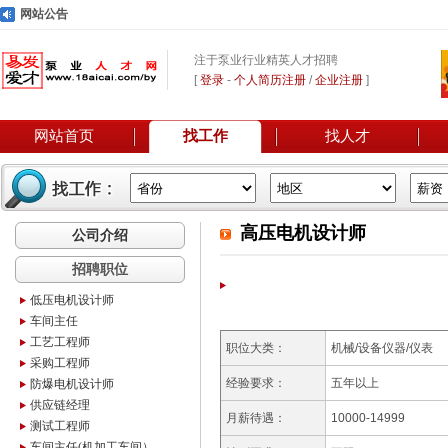
网站公告
注于泵业行业精英人才招聘
[
登录
-
个人简历注册
/
企业注册
]
网站首页
找工作
找人才
高压电机设计师
公司介绍
招聘职位
低压电机设计师
车间主任
工艺工程师
职位大类：
机械/设备仪器/仪表
采购工程师
经验要求：
五年以上
防爆电机设计师
供应链经理
月薪待遇：
10000-14999
测试工程师
车间主任(机加工车间）