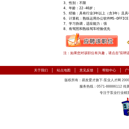
3、性别：不限

4、年龄：22-40岁；

5、经验：具有行业3年以上（含3年）且具
6、计算机：熟练运用办公软件MS-OFFICE,
7、学习协调，适应能力：强

8、有驾照和熟练驾车经验优先
注：如果您对该职位有兴趣，请点击"应聘
关于我们
站点地图
意见反馈
帮助中心
广
版权所有：易发爱才旗下-泵业人才网 2000-
服务热线：0571-88886112 传真：
专注于泵业行业精