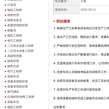
性别要求：
不限
计划员
更新时间：
2020-09-11
电机工程师
销售经理
销售业务员
职位描述
质量管理部经理
1.根据生产计划单按排各岗位日常生产工作
检验员
电机工程师
2.按生产工艺流程、图纸设计要求、质量制
电气工程师
二次供水设备工程师
2.严格按照计划交货时间，保质保量的准时
二次供水设备工程师
3.对各岗位每日生产数量进行统计，保证数
高级管理师
销售经理
4.负责推进执行车间5S管理工作，让5S管
销售代表
电气工程师
5.负责车间人员绩效考核及培训指导工作；
采购专员
6.负责车间设备安全的检查，对员工安全负
质量管理部经理
质量管理部经理
7.负责对生产车间工作进行指导监督；

电气调试
区域经理/销售工程师
8.保质保量的按时完成上级领导交待的工作
采购专员
电机工程师
任职要求：
