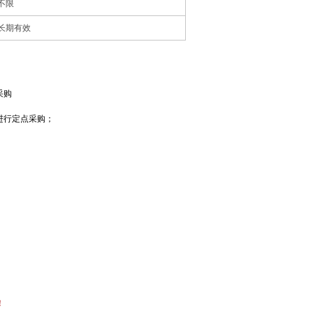
不限
长期有效
购

行定点采购；

！