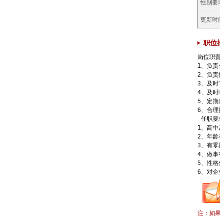
性别要
更新时
职位
岗位职责
1、负
2、负责
3、及
4、及
5、定
6、合理
 任职要
1、高中
2、年龄
3、有零
4、做事
5、性格
注：如