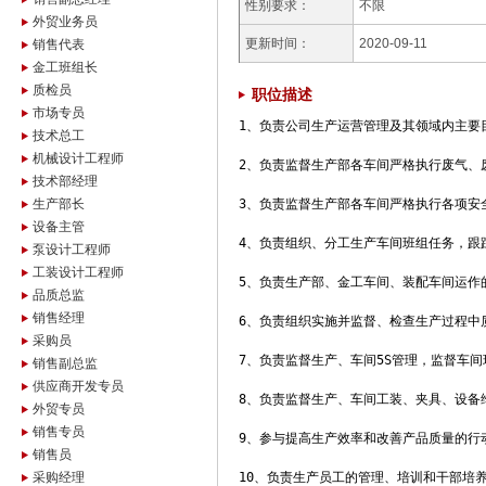
性别要求：
不限
外贸业务员
更新时间：
2020-09-11
销售代表
金工班组长
质检员
职位描述
市场专员
1、负责公司生产运营管理及其领域内主要
技术总工
机械设计工程师
2、负责监督生产部各车间严格执行废气、
技术部经理
生产部长
3、负责监督生产部各车间严格执行各项安
设备主管
4、负责组织、分工生产车间班组任务，跟
泵设计工程师
工装设计工程师
5、负责生产部、金工车间、装配车间运作
品质总监
销售经理
6、负责组织实施并监督、检查生产过程中
采购员
7、负责监督生产、车间5S管理，监督车间
销售副总监
供应商开发专员
8、负责监督生产、车间工装、夹具、设备
外贸专员
销售专员
9、参与提高生产效率和改善产品质量的行动
销售员
采购经理
10、负责生产员工的管理、培训和干部培