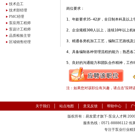
技术总工
岗位要求：

技术部经理
PMC经理
1、年龄要求35-42岁，全日制本科及以
泵应用工程师
泵设计工程师
2、企业规模300人以上，连续10年以上
品质检验主管
3、精通各类机加工工艺，编制工艺路线及流
区域销售经理
4、具备编制各种管理流程的能力；熟悉各
5、良好的沟通能力和团队合作精神，工作
注：如果您对该职位有兴趣，请点击"应聘
关于我们
站点地图
意见反馈
帮助中心
广
版权所有：易发爱才旗下-泵业人才网 2000-
服务热线：0571-88886112 传真：
专注于泵业行业精