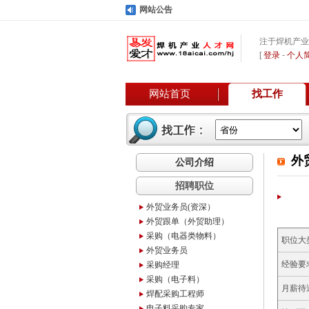
网站公告
注于焊机产业
[
登录
-
个人
网站首页
找工作
外
公司介绍
招聘职位
外贸业务员(资深）
外贸跟单（外贸助理）
采购（电器类物料）
职位大
外贸业务员
经验要
采购经理
采购（电子料）
月薪待
焊配采购工程师
电子料采购专家