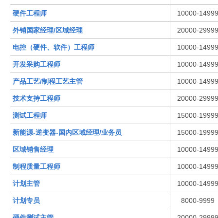
硬件工程师
10000-1499
外销国家经理/区域经理
20000-2999
电控（硬件、软件）工程师
10000-1499
开发采购工程师
10000-1499
产品工艺/制程工艺主管
10000-1499
技术支持工程师
20000-2999
测试工程师
15000-1999
新能源-逆变器-国内区域经理/业务员
15000-1999
区域销售经理
10000-1499
制程质量工程师
10000-1499
计划主管
10000-1499
计划专员
8000-9999
硬件测试主管
20000-2999