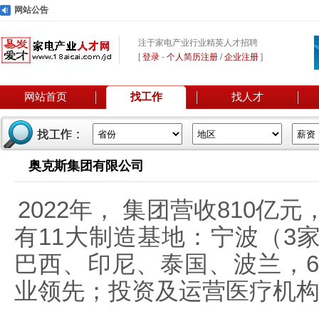
网站公告
注于家电产业行业精英人才招聘
[
登录
-
个人简历注册
/
企业注册
]
网站首页
找工作
找人才
奥克斯集团有限公司
2022年， 集团营收810亿
有11大制造基地：宁波（3
巴西、印尼、泰国、波兰，
业领先；投资及运营医疗机构