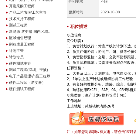
性别要求：
不限
开发采购工程师
更新时间：
2023-10-08
产品工艺/制程工艺主管
技术支持工程师
测试工程师
职位描述
新能源-逆变器-国内区域经理/业务员
职位信息

区域销售经理
岗位职责;

制程质量工程师
1、负责计划执行：对应产线的计划下达、
计划主管
2、负责产销协调：协同产、研、供等价值
计划专员
3、负责指标监控：交期、交及率指标跟进
4、负责流程规范：负责业务流程点的改善
硬件测试主管
任职资格：

测试工程师(深圳、宁波)
1、大专及以上，计划物流、电气自动化，
电子产品经理/产品工程师
2、1年以上生产计划或组织协调工作经验

硬件工程师（逆变器）
3、有良好的数据分析、统筹、综合、归纳能
硬件测试工程师
4、熟练使用EXCEL、SAP、OA、CRM等相
职能类别：生产计划/物料管理(PMC)

工作地址

上班地址：慈城镇枫湾路26号
注：如果您对该职位有兴趣，请点击"应聘