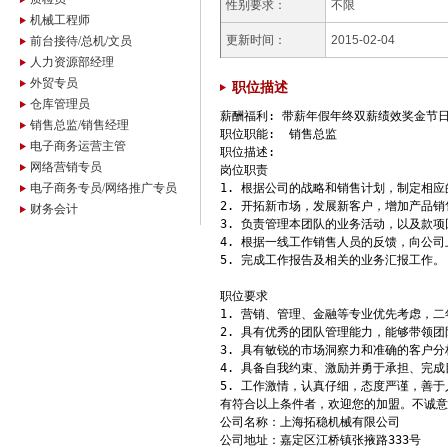
性别要求：
不限
机械工程师
更新时间：
2015-02-04
前台接待/总机/文员
人力资源部经理
外贸专员
职位描述
仓库管理员
薪酬福利: 带薪年假年终双薪绩效奖金节
销售总监/销售经理
职位职能:  销售总监  

电子商务运营主管
职位描述:

网络营销专员
岗位职责

电子商务专员/网络推广专员
1. 根据公司的战略和销售计划，制定相应
2. 开拓新市场，发展新客户，增加产品销
财务会计
3. 负责管理本团队的业务活动，以及款项
4. 根据一线工作销售人员的反馈，向公司
5. 完成工作报告及相关的业务汇报工作。

职位要求

1. 营销、管理、金融等专业优先考虑，二
2. 具有优秀的团队管理能力，能够带领团
3. 具有敏锐的市场洞察力和准确的客户分
4. 具备自我约束、激励并勇于承担、完成
5. 工作激情，认真仔细，态度严谨，善于
有符合以上条件者，欢迎您的加盟。不诚意
公司名称：上海拓稳机械有限公司

公司地址：嘉定区江桥镇张掖路333号
