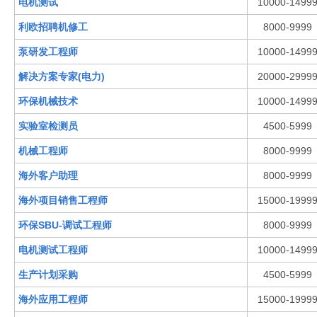
电机测试
10000-1499
利欧招聘机修工
8000-9999
泵研发工程师
10000-1499
解决方案专家(电力)
20000-2999
环保机械技术
10000-1499
实验室检测员
4500-5999
机械工程师
8000-9999
海外客户助理
8000-9999
海外项目销售工程师
15000-1999
环保SBU-调试工程师
8000-9999
电机测试工程师
10000-1499
生产计划采购
4500-5999
海外应用工程师
15000-1999