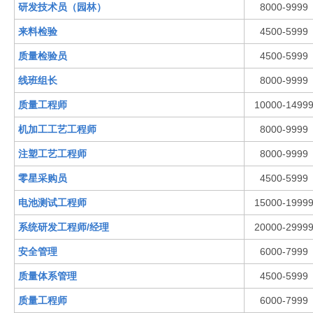
研发技术员（园林）
8000-9999
来料检验
4500-5999
质量检验员
4500-5999
线班组长
8000-9999
质量工程师
10000-1499
机加工工艺工程师
8000-9999
注塑工艺工程师
8000-9999
零星采购员
4500-5999
电池测试工程师
15000-1999
系统研发工程师/经理
20000-2999
安全管理
6000-7999
质量体系管理
4500-5999
质量工程师
6000-7999