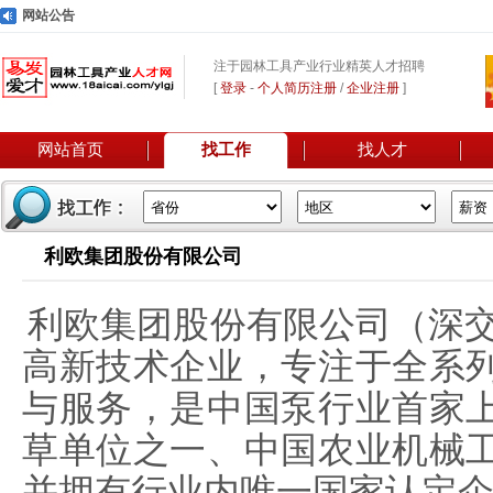
网站公告
注于园林工具产业行业精英人才招聘
[
登录
-
个人简历注册
/
企业注册
]
网站首页
找工作
找人才
利欧集团股份有限公司
利欧集团股份有限公司（深交所
高新技术企业，专注于全系
与服务，是中国泵行业首家
草单位之一、中国农业机械
并拥有行业内唯一国家认定