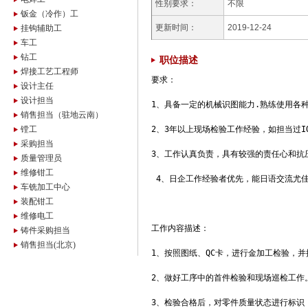
性别要求：
不限
钣金（冷作）工
更新时间：
2019-12-24
挂钩辅助工
车工
钻工
职位描述
焊接工艺工程师
要求：

设计主任
设计担当
1、具备一定的机械识图能力.熟练使用各
销售担当（驻地云南）
镗工
2、3年以上现场检验工作经验，如担当过IQC
采购担当
3、工作认真负责，具有较强的责任心和抗压能力。      
质量管理员
维修钳工
 4、日企工作经验者优先，能日语交流尤佳
车铣加工中心
装配钳工
维修电工
工作内容描述：

铸件采购担当
销售担当(北京)
1、按照图纸、QC卡，进行金加工检验，并
2、做好工序中的首件检验和现场巡检工作。
3、检验合格后，对零件质量状态进行标识，