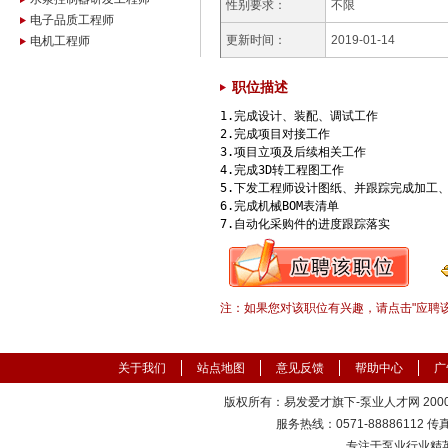
性别要求：
不限
电子品质工程师
更新时间：
2019-01-14
电机工程师
职位描述
1.完成设计、装配、调试工作 

2.完成项目对接工作 

3.项目立项及后续相关工作 

4.完成3D转工程图工作 

5.下发工程师设计图纸、并跟踪完成加工、
6.完成机械BOM表清单 

7.自动化采购件的进度跟踪落实	
注：如果您对该职位有兴趣，请点击"应聘
关于我们
站点地图
意见反馈
帮助中心
广
版权所有：易发爱才旗下-泵业人才网 2000-
服务热线：0571-88886112 传真：
专注于泵业行业精