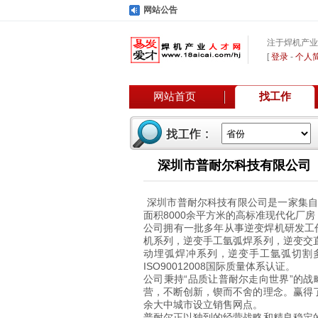
网站公告
注于焊机产业
[
登录
-
个人
网站首页
找工作
深圳市普耐尔科技有限公司
深圳市普耐尔科技有限公司是一家集
面积8000余平方米的高标准现代化厂
公司拥有一批多年从事逆变焊机研发工
机系列，逆变手工氩弧焊系列，逆变交
动埋弧焊冲系列，逆变手工氩弧切割多
ISO90012008国际质量体系认证。
公司秉持“品质让普耐尔走向世界”的
营，不断创新，锲而不舍的理念。赢得了
余大中城市设立销售网点。
普耐尔正以独到的经营战略和精良稳定