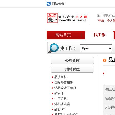
网站公告
注于焊机产业
[
登录
-
个人
网站首页
找工作
品
公司介绍
招聘职位
品质组长
国际外贸销售
结构设计工程师
职位大
品管QC
经验要
生产组长
焊机调试员
月薪待
品管QC
SMT贴片检验QC