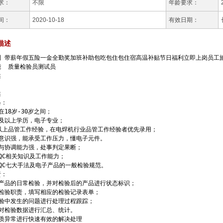
求：
不限
年龄要求：
间：
2020-10-18
有效日期：
描述
利 带薪年假五险一金全勤奖加班补助包吃包住包住宿高温补贴节日福利立即上岗员工旅
  质量检验员测试员  





：

在18岁-30岁之间；

及以上学历，电子专业；

以上品管工作经验，在电焊机行业品管工作经验者优先录用；

意识强，能承受工作压力，懂电子元件。

与协调能力强，处事判定果断；

QC相关知识及工作能力；

QC七大手法及电子产品的一般检验规范。

：

产品的日常检验，并对检验后的产品进行状态标识；

检验职责，填写相应的检验记录表单；

验中发生的问题进行处理过程跟踪；

对检验数据进行汇总、统计。

质异常进行快速有效的解决处理
