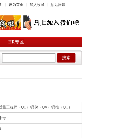
！
设为首页
加入收藏
意见反馈
HR专区
搜索
质量工程师（QE）/品保（QA）/品控（QC）
中专
5