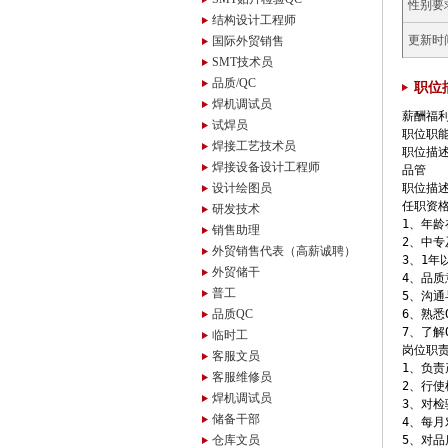
性别要
结构设计工程师
更新时
国际外贸销售
SMT技术员
品质/QC
职位
焊机调试员
薪酬福
试焊员
职位职能
焊接工艺技术员
职位描述
焊接设备设计工程师
品管

设计绘图员
职位描述
任职资格
研发技术
1、年龄
销售助理
2、中专
外贸销售代表（高薪诚聘）
3、1年
外贸储干
4、品质
普工
5、沟通
品质QC
6、熟悉
7、了解
临时工
岗位职责
客服文员
1、负责
客服维修员
2、行使
焊机调试员
3、对检
储备干部
4、每月
仓库文员
5、对品