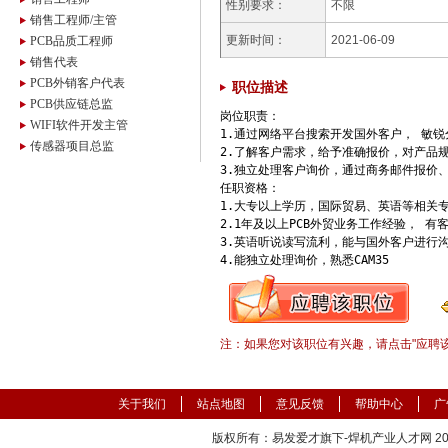
性别要求：
不限
销售工程师/主管
更新时间：
2021-06-09
PCB品质工程师
销售代表
PCB外销客户代表
职位描述
PCB供应链总监
岗位职责：

WIFI软件开发主管
1.通过网络平台搜索开发国外客户， 敏锐
传感器项目总监
2.了解客户需求，给予准确报价，对产品
3.独立处理客户询价，通过商务邮件报价
任职资格：

1.大专以上学历，国际贸易、英语等相关专
2.1年及以上PCB外贸业务工作经验， 有
3.英语听说读写流利，能与国外客户进行沟
4.能独立处理询价，熟悉CAM35
注：如果您对该职位有兴趣，请点击"应聘
关于我们
站点地图
意见反馈
帮助中心
广
版权所有：易发爱才旗下-焊机产业人才网 2000