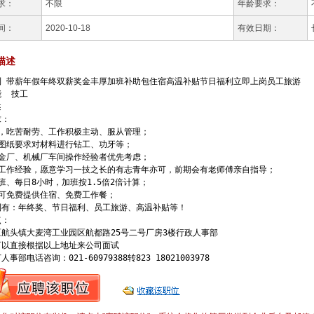
求：
不限
年龄要求：
间：
2020-10-18
有效日期：
描述
利 带薪年假年终双薪奖金丰厚加班补助包住宿高温补贴节日福利立即上岗员工旅游

 技工  



：

，吃苦耐劳、工作积极主动、服从管理；

图纸要求对材料进行钻工、功牙等；

金厂、机械厂车间操作经验者优先考虑；

无工作经验，愿意学习一技之长的有志青年亦可，前期会有老师傅亲自指导；

班、每日8小时，加班按1.5倍2倍计算；

可免费提供住宿、免费工作餐；

利有：年终奖、节日福利、员工旅游、高温补贴等！

：

航头镇大麦湾工业园区航都路25号二号厂房3楼行政人事部

以直接根据以上地址来公司面试
