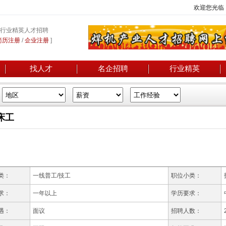
欢迎您光临
行业精英人才招聘
简历注册
/
企业注册
]
找人才
名企招聘
行业精英
床工
类：
一线普工/技工
职位小类：
求：
一年以上
学历要求：
遇：
面议
招聘人数：