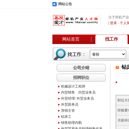
网站公告
注于焊机产业
[
登录
-
个人
网站首页
找工作
钻
公司介绍
招聘职位
机械设计工程师
内贸销售 内贸业务员
外贸经理/ 外贸业务员
职位大
外贸跟单员
经验要
营销主管
钻床工
月薪待
销售助理内勤
外贸贸易专员助理销售代表